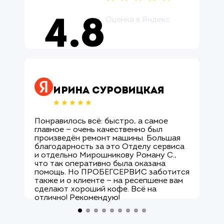
Оценка в Яндекс
4.8
Оцените нас ↗
Ирина Суровицкая
Понравилось всё: быстро, а самое
М
главное — очень качественно был
О
произведён ремонт машины. Большая
и
благодарность за это Отделу сервиса
с
и отдельно Мирошникову Роману С.,
к
что так оперативно была оказана
р
помощь. Но ПРОБЕГСЕРВИС заботится
с
также и о клиенте — на ресепшене вам
М
сделают хороший кофе. Всё на
к
отлично! Рекомендую!
а