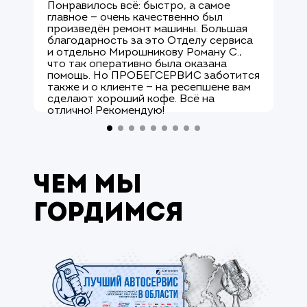
Понравилось всё: быстро, а самое
М
главное — очень качественно был
О
произведён ремонт машины. Большая
и
благодарность за это Отделу сервиса
с
и отдельно Мирошникову Роману С.,
к
что так оперативно была оказана
р
помощь. Но ПРОБЕГСЕРВИС заботится
с
также и о клиенте — на ресепшене вам
М
сделают хороший кофе. Всё на
к
отлично! Рекомендую!
а
Чем мы
гордимся