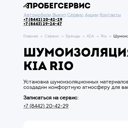
Автомобили
Выкуп
Сервис
Акции
Контакты
+7 (8442) 20-42-29
+7 (8443) 29-24-47
Главная
Сервис
Бренды
KIA
Rio
Шумоиз
Шумоизоляци
KIA Rio
Установка шумоизоляционных материалов
создадим комфортную атмосферу для вас
Записаться на сервис:
+7 (8442) 20-42-29