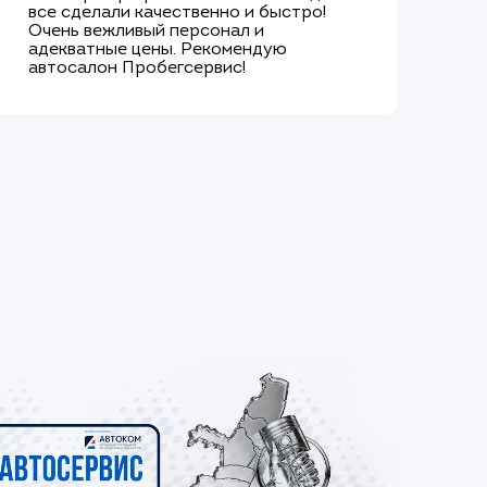
все сделали качественно и быстро!
об
Очень вежливый персонал и
ок
адекватные цены. Рекомендую
це
автосалон Пробегсервис!
бо
вы
ёл