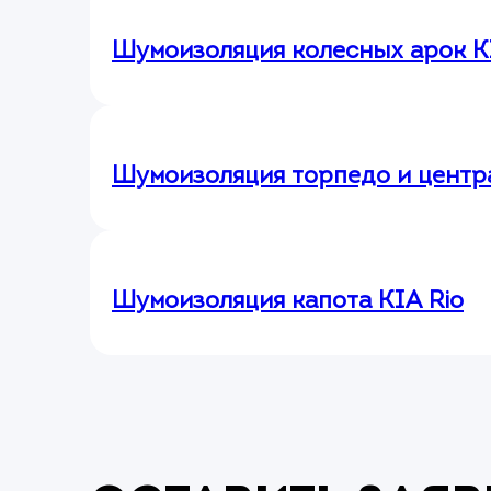
Шумоизоляция колесных арок K
Шумоизоляция торпедо и центра
Шумоизоляция капота KIA Rio