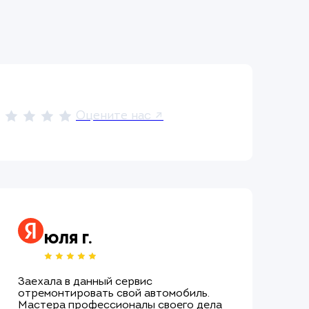
Оцените нас ↗
Юля Г.
Заехала в данный сервис
Об
отремонтировать свой автомобиль.
хо
Мастера профессионалы своего дела
по