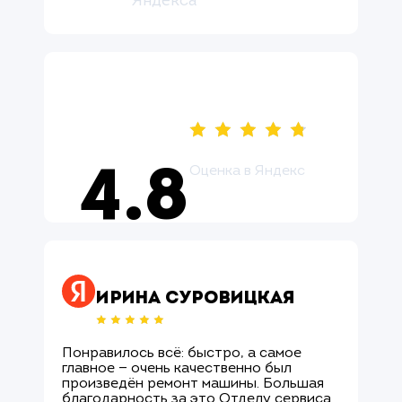
Яндекса
Оценка в Яндекс
4.8
Оцените нас ↗
Ирина Суровицкая
Понравилось всё: быстро, а самое
М
главное — очень качественно был
О
произведён ремонт машины. Большая
и
благодарность за это Отделу сервиса
с