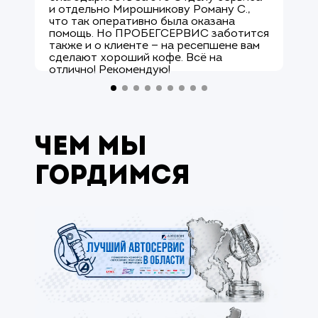
и отдельно Мирошникову Роману С.,
к
что так оперативно была оказана
р
помощь. Но ПРОБЕГСЕРВИС заботится
с
также и о клиенте — на ресепшене вам
М
сделают хороший кофе. Всё на
к
отлично! Рекомендую!
а
Чем мы
гордимся