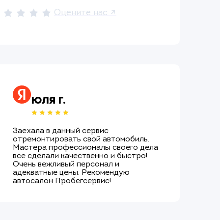
Оцените нас ↗
Юля Г.
Заехала в данный сервис
Об
отремонтировать свой автомобиль.
хо
Мастера профессионалы своего дела
по
все сделали качественно и быстро!
об
Очень вежливый персонал и
ок
адекватные цены. Рекомендую
це
автосалон Пробегсервис!
бо
вы
ёл