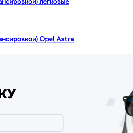
лансировкой) легковые
лансировкой) Opel Astra
ку