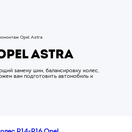
омонтаж Opel Astra
pel Astra
ий замену шин, балансировку колес,
ожем вам подготовить автомобиль к
олес R14-R16 Opel