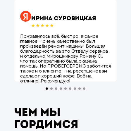
Оцените нас ↗
Ирина Суровицкая
Понравилось всё: быстро, а самое
М
главное — очень качественно был
О
произведён ремонт машины. Большая
и
благодарность за это Отделу сервиса
с
и отдельно Мирошникову Роману С.,
к
что так оперативно была оказана
р
помощь. Но ПРОБЕГСЕРВИС заботится
с
также и о клиенте — на ресепшене вам
М
сделают хороший кофе. Всё на
к
отлично! Рекомендую!
а
Чем мы
гордимся