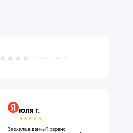
Оцените нас ↗
Юля Г.
Заехала в данный сервис
Об