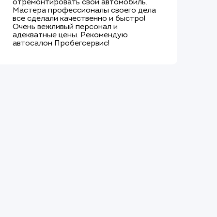
отремонтировать свой автомобиль.
хо
Мастера профессионалы своего дела
по
все сделали качественно и быстро!
об
Очень вежливый персонал и
ок
адекватные цены. Рекомендую
це
автосалон Пробегсервис!
бо
вы
ёл