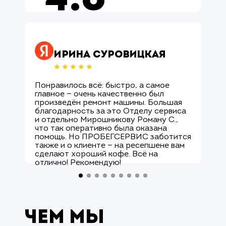
4.8
Оцените нас ↗
Ирина Суровицкая
Понравилось всё: быстро, а самое
М
главное — очень качественно был
О
произведён ремонт машины. Большая
и
благодарность за это Отделу сервиса
с
и отдельно Мирошникову Роману С.,
к
что так оперативно была оказана
р
помощь. Но ПРОБЕГСЕРВИС заботится
с
также и о клиенте — на ресепшене вам
М
сделают хороший кофе. Всё на
к
отлично! Рекомендую!
а
Чем мы