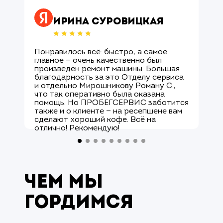
Оцените нас ↗
Ирина Суровицкая
Понравилось всё: быстро, а самое
М
главное — очень качественно был
О
произведён ремонт машины. Большая
и
благодарность за это Отделу сервиса
с
и отдельно Мирошникову Роману С.,
к
что так оперативно была оказана
р
помощь. Но ПРОБЕГСЕРВИС заботится
с
также и о клиенте — на ресепшене вам
М
сделают хороший кофе. Всё на
к
отлично! Рекомендую!
а
Чем мы
гордимся