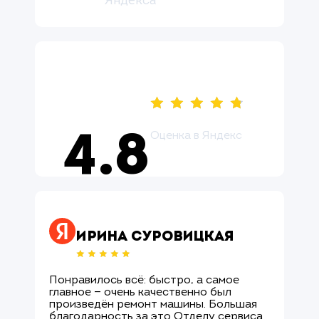
Яндекса
Оценка в Яндекс
4.8
Оцените нас ↗
Ирина Суровицкая
Понравилось всё: быстро, а самое
М
главное — очень качественно был
О
произведён ремонт машины. Большая
и
благодарность за это Отделу сервиса
с