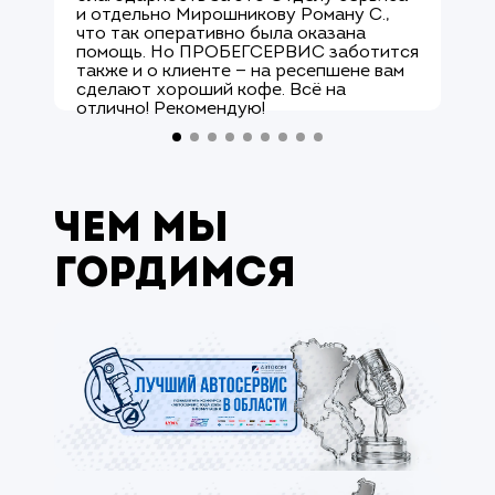
и отдельно Мирошникову Роману С.,
к
что так оперативно была оказана
р
помощь. Но ПРОБЕГСЕРВИС заботится
с
также и о клиенте — на ресепшене вам
М
сделают хороший кофе. Всё на
к
отлично! Рекомендую!
а
Чем мы
гордимся