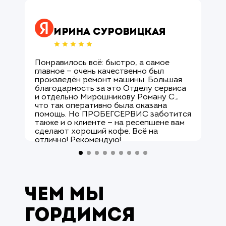
Оцените нас ↗
Ирина Суровицкая
Понравилось всё: быстро, а самое
М
главное — очень качественно был
О
произведён ремонт машины. Большая
и
благодарность за это Отделу сервиса
с
и отдельно Мирошникову Роману С.,
к
что так оперативно была оказана
р
помощь. Но ПРОБЕГСЕРВИС заботится
с
также и о клиенте — на ресепшене вам
М
сделают хороший кофе. Всё на
к
отлично! Рекомендую!
а
Чем мы
гордимся