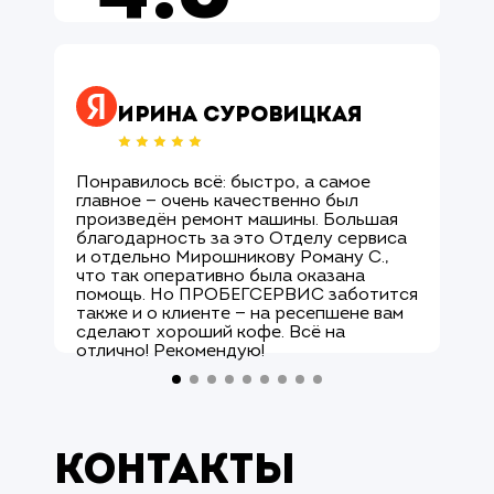
Оцените нас ↗
Ирина Суровицкая
Понравилось всё: быстро, а самое
М
главное — очень качественно был
О
произведён ремонт машины. Большая
и
благодарность за это Отделу сервиса
с
и отдельно Мирошникову Роману С.,
к
что так оперативно была оказана
р
помощь. Но ПРОБЕГСЕРВИС заботится
с
также и о клиенте — на ресепшене вам
М
сделают хороший кофе. Всё на
к
отлично! Рекомендую!
а
Контакты